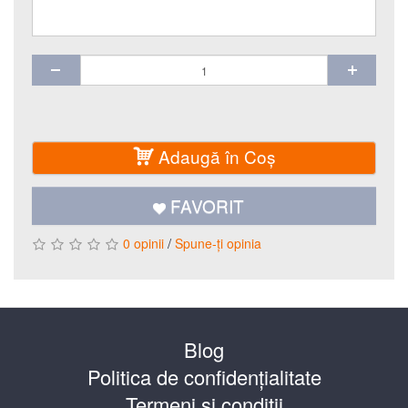
Adaugă în Coş
FAVORIT
/
0 opinii
Spune-ţi opinia
Blog
Politica de confidențialitate
Termeni si conditii