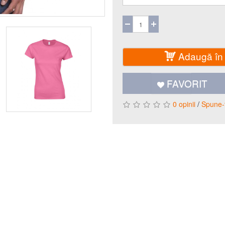
Adaugă în
FAVORIT
/
0 opinii
Spune-ţ